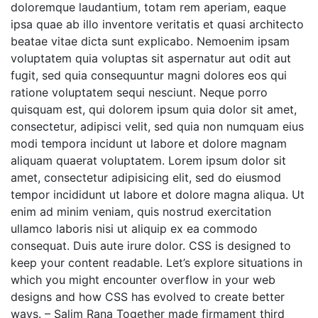
doloremque laudantium, totam rem aperiam, eaque
ipsa quae ab illo inventore veritatis et quasi architecto
beatae vitae dicta sunt explicabo. Nemoenim ipsam
voluptatem quia voluptas sit aspernatur aut odit aut
fugit, sed quia consequuntur magni dolores eos qui
ratione voluptatem sequi nesciunt. Neque porro
quisquam est, qui dolorem ipsum quia dolor sit amet,
consectetur, adipisci velit, sed quia non numquam eius
modi tempora incidunt ut labore et dolore magnam
aliquam quaerat voluptatem. Lorem ipsum dolor sit
amet, consectetur adipisicing elit, sed do eiusmod
tempor incididunt ut labore et dolore magna aliqua. Ut
enim ad minim veniam, quis nostrud exercitation
ullamco laboris nisi ut aliquip ex ea commodo
consequat. Duis aute irure dolor. CSS is designed to
keep your content readable. Let’s explore situations in
which you might encounter overflow in your web
designs and how CSS has evolved to create better
ways. – Salim Rana Together made firmament third