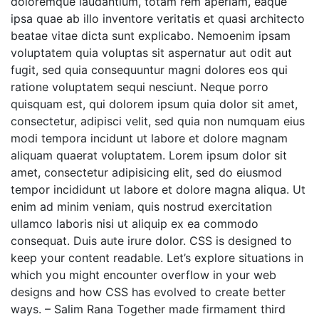
doloremque laudantium, totam rem aperiam, eaque
ipsa quae ab illo inventore veritatis et quasi architecto
beatae vitae dicta sunt explicabo. Nemoenim ipsam
voluptatem quia voluptas sit aspernatur aut odit aut
fugit, sed quia consequuntur magni dolores eos qui
ratione voluptatem sequi nesciunt. Neque porro
quisquam est, qui dolorem ipsum quia dolor sit amet,
consectetur, adipisci velit, sed quia non numquam eius
modi tempora incidunt ut labore et dolore magnam
aliquam quaerat voluptatem. Lorem ipsum dolor sit
amet, consectetur adipisicing elit, sed do eiusmod
tempor incididunt ut labore et dolore magna aliqua. Ut
enim ad minim veniam, quis nostrud exercitation
ullamco laboris nisi ut aliquip ex ea commodo
consequat. Duis aute irure dolor. CSS is designed to
keep your content readable. Let’s explore situations in
which you might encounter overflow in your web
designs and how CSS has evolved to create better
ways. – Salim Rana Together made firmament third