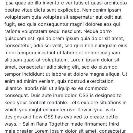
ipsa quae ab illo inventore veritatis et quasi architecto
beatae vitae dicta sunt explicabo. Nemoenim ipsam
voluptatem quia voluptas sit aspernatur aut odit aut
fugit, sed quia consequuntur magni dolores eos qui
ratione voluptatem sequi nesciunt. Neque porro
quisquam est, qui dolorem ipsum quia dolor sit amet,
consectetur, adipisci velit, sed quia non numquam eius
modi tempora incidunt ut labore et dolore magnam
aliquam quaerat voluptatem. Lorem ipsum dolor sit
amet, consectetur adipisicing elit, sed do eiusmod
tempor incididunt ut labore et dolore magna aliqua. Ut
enim ad minim veniam, quis nostrud exercitation
ullamco laboris nisi ut aliquip ex ea commodo
consequat. Duis aute irure dolor. CSS is designed to
keep your content readable. Let’s explore situations in
which you might encounter overflow in your web
designs and how CSS has evolved to create better
ways. – Salim Rana Together made firmament third
male greater Lorem ipsum dolor sit amet, consectetur