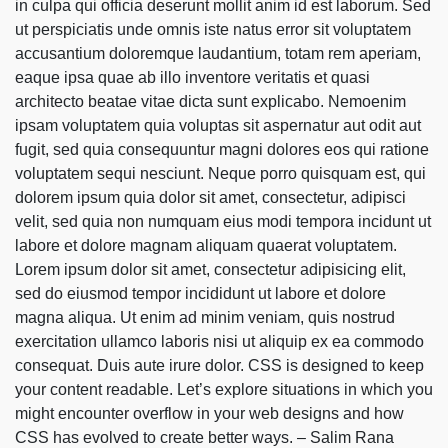
in culpa qui officia deserunt mollit anim id est laborum. Sed
ut perspiciatis unde omnis iste natus error sit voluptatem
accusantium doloremque laudantium, totam rem aperiam,
eaque ipsa quae ab illo inventore veritatis et quasi
architecto beatae vitae dicta sunt explicabo. Nemoenim
ipsam voluptatem quia voluptas sit aspernatur aut odit aut
fugit, sed quia consequuntur magni dolores eos qui ratione
voluptatem sequi nesciunt. Neque porro quisquam est, qui
dolorem ipsum quia dolor sit amet, consectetur, adipisci
velit, sed quia non numquam eius modi tempora incidunt ut
labore et dolore magnam aliquam quaerat voluptatem.
Lorem ipsum dolor sit amet, consectetur adipisicing elit,
sed do eiusmod tempor incididunt ut labore et dolore
magna aliqua. Ut enim ad minim veniam, quis nostrud
exercitation ullamco laboris nisi ut aliquip ex ea commodo
consequat. Duis aute irure dolor. CSS is designed to keep
your content readable. Let’s explore situations in which you
might encounter overflow in your web designs and how
CSS has evolved to create better ways. – Salim Rana