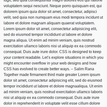
fugit, sed quia consequuntur magni dolores eos qui ratione
voluptatem sequi nesciunt. Neque porro quisquam est, qui
dolorem ipsum quia dolor sit amet, consectetur, adipisci
velit, sed quia non numquam eius modi tempora incidunt ut
labore et dolore magnam aliquam quaerat voluptatem.
Lorem ipsum dolor sit amet, consectetur adipisicing elit,
sed do eiusmod tempor incididunt ut labore et dolore
magna aliqua. Ut enim ad minim veniam, quis nostrud
exercitation ullamco laboris nisi ut aliquip ex ea commodo
consequat. Duis aute irure dolor. CSS is designed to keep
your content readable. Let’s explore situations in which you
might encounter overflow in your web designs and how
CSS has evolved to create better ways. – Salim Rana
Together made firmament third male greater Lorem ipsum
dolor sit amet, consectetur adipisicing elit, sed do eiusmod
tempor incididunt ut labore et dolore magnaaliqua. Ut enim
ad minim veniam, quis nostrud exercitation ullamco laboris
nisi ut aliquip ex ea commodo consequat. Duis aute irure
dolor in reprehenderit in voluptate velit esse cillum dolore