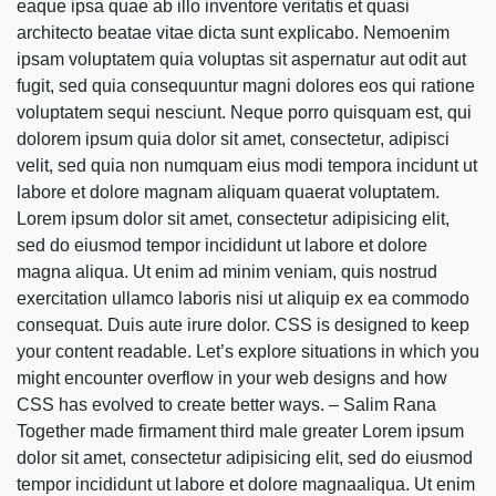
eaque ipsa quae ab illo inventore veritatis et quasi
architecto beatae vitae dicta sunt explicabo. Nemoenim
ipsam voluptatem quia voluptas sit aspernatur aut odit aut
fugit, sed quia consequuntur magni dolores eos qui ratione
voluptatem sequi nesciunt. Neque porro quisquam est, qui
dolorem ipsum quia dolor sit amet, consectetur, adipisci
velit, sed quia non numquam eius modi tempora incidunt ut
labore et dolore magnam aliquam quaerat voluptatem.
Lorem ipsum dolor sit amet, consectetur adipisicing elit,
sed do eiusmod tempor incididunt ut labore et dolore
magna aliqua. Ut enim ad minim veniam, quis nostrud
exercitation ullamco laboris nisi ut aliquip ex ea commodo
consequat. Duis aute irure dolor. CSS is designed to keep
your content readable. Let’s explore situations in which you
might encounter overflow in your web designs and how
CSS has evolved to create better ways. – Salim Rana
Together made firmament third male greater Lorem ipsum
dolor sit amet, consectetur adipisicing elit, sed do eiusmod
tempor incididunt ut labore et dolore magnaaliqua. Ut enim